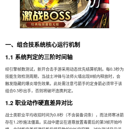
一、组合技系统核心运行机制
1.1 系统判定的三阶时间轴
经引擎帧数测试，新开合击手游采用动态优先结算机制。每0.3秒为
技能生效检测周期，当战士冲锋与法师火墙出现8帧内释放时，会
触发隐藏的爆炎增伤效果。此处需注意弓箭手的定身箭必须早于该
组合0.5秒出手，否则将破坏连携判定。
1.2 职业动作硬直差异对比
战士类职业平均收招时间为0.8秒（不含装备词条），而法师寒冰箭
存在1.2秒施法僵直。实战中建议在道尊放置毒雾后的第3帧开始吟