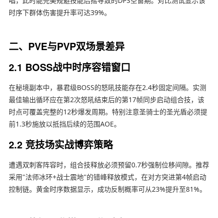
唱，此时能完美规避技能后摇导致的DPS空窗期。对比测试显示该
时序下群体伤害提升率可达39%。
二、PVE与PVP双场景差异
2.1 BOSS战中时序容错窗口
在秘境副本中，暴君级BOSS的怒吼技能存在2.4秒固定间隔。实测
最佳输出循环应在第2次怒吼结束后的第17帧同步启动组合技，该
时点可覆盖完整的12秒爆发周期。特别注意圣骑士的圣光盾必须提
前1.3秒施放以抵挡后续的范围AOE。
2.2 竞技场实战博弈策略
遭遇双刺客阵容时，组合技释放必须预留0.7秒强制位移间隙。推荐
采用"法师冰环+战士震地"的错峰释放模式，在对方突进第4帧启动
控制链。黄金时序数据显示，成功反制概率可从23%提升至81%。