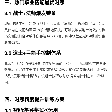
三、热门职业搭配最优时序
3.1 战士+法师爆发链条
理想技能序列：冲锋（战士）→火雨（法师）→裂地斩（战士）。
具体需在火雨动画第18帧衔接地面技，可触发熔岩地带特效。训练
场实测该组合对单体伤害达14.7万/套，时序误差超过0.4秒则伤害
衰减62%。
3.2 道士+弓箭手控制体系
毒云符（道）在第3段扩散时接冰冻箭（弓），可实现8秒群体禁锢
效果。关键点在于道士需提前咏唱1.2秒，确保箭矢抵达时毒素层数
达到3层激活控制增益。该组合技释放时序误差需控制在±0.2秒以
内。
四、时序精度提升训练方案
4.1 智能连招模拟器运用