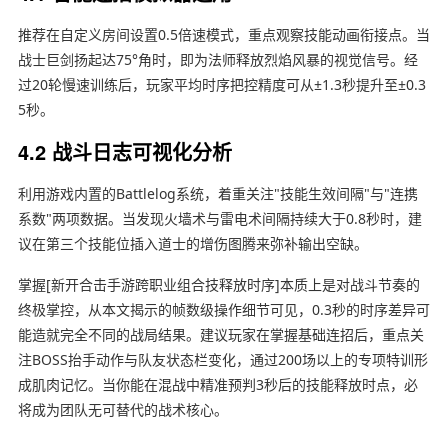
推荐在自定义房间设置0.5倍速模式，重点观察技能动画衔接点。当
战士巨剑扬起达75°角时，即为法师释放烈焰风暴的视觉信号。经
过20轮慢速训练后，玩家平均时序把控精度可从±1.3秒提升至±0.3
5秒。
4.2 战斗日志可视化分析
利用游戏内置的Battlelog系统，着重关注"技能生效间隔"与"连携
系数"两项数据。当发现火墙术与雷电术间隔持续大于0.8秒时，建
议在第三个技能位插入道士的增伤图腾来弥补输出空缺。
掌握[新开合击手游跨职业组合技释放时序]本质上是对战斗节奏的
终极掌控，从本文揭示的帧数级操作细节可见，0.3秒的时序差异可
能造就完全不同的战局结果。建议玩家在掌握基础连招后，重点关
注BOSS抬手动作与队友状态栏变化，通过200场以上的专项特训形
成肌肉记忆。当你能在混战中精准预判3秒后的技能释放时点，必
将成为团队无可替代的战术核心。