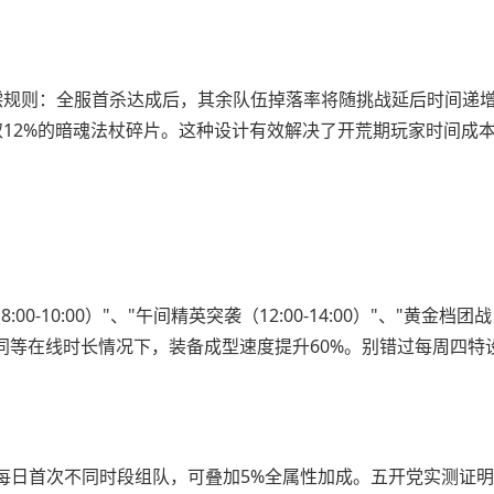
偿规则：全服首杀达成后，其余队伍掉落率将随挑战延后时间递
12%的暗魂法杖碎片。这种设计有效解决了开荒期玩家时间成
0:00）"、"午间精英突袭（12:00-14:00）"、"黄金档团战（2
持同等在线时长情况下，装备成型速度提升60%。别错过每周四特
。
每日首次不同时段组队，可叠加5%全属性加成。五开党实测证