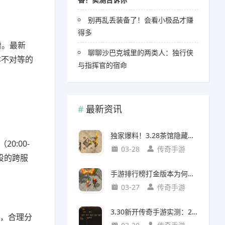
别再乱丢装备了！会看小极品才赚
得多
增。最新
聊聊沙巴克城里的两类人：独行侠
本不对等的
与指挥官的宿命
最新资讯
独家爆料！3.28茶馆隐藏任务出8阶装（附坐标/对话/强化指南）
0:00-
03-28
传奇手游
设的跨服
手游排行榜打金版本为何爆火？玩家真实需求与版本价值解析
03-27
传奇手游
3.30新开传奇手游实测：20级入帮派必做任务攻略
明，合理分