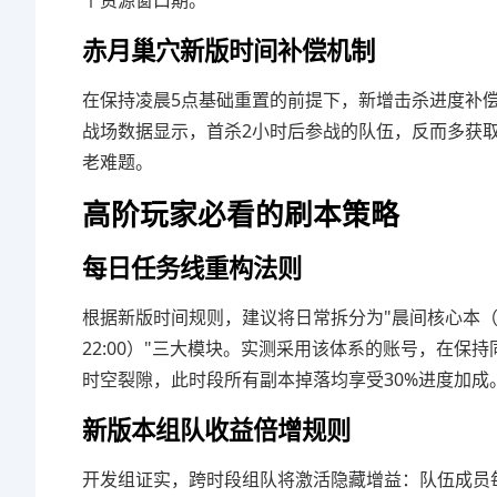
个资源窗口期。
赤月巢穴新版时间补偿机制
在保持凌晨5点基础重置的前提下，新增击杀进度补
战场数据显示，首杀2小时后参战的队伍，反而多获取
老难题。
高阶玩家必看的刷本策略
每日任务线重构法则
根据新版时间规则，建议将日常拆分为"晨间核心本（8:00-1
22:00）"三大模块。实测采用该体系的账号，在保
时空裂隙，此时段所有副本掉落均享受30%进度加成
新版本组队收益倍增规则
开发组证实，跨时段组队将激活隐藏增益：队伍成员