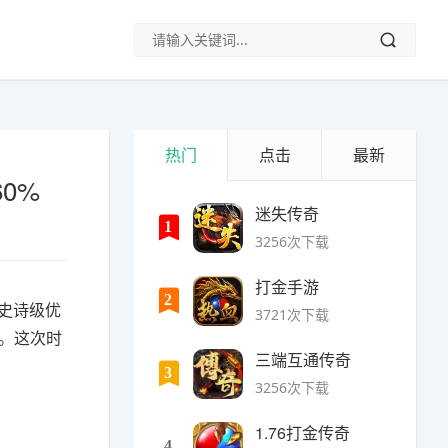
热门
点击
最新
0%
迷失传奇
1
3256次下载
打金手游
2
了史诗级优
3721次下载
%。这次时
三端互通传奇
3
3256次下载
1.76打金传奇
4