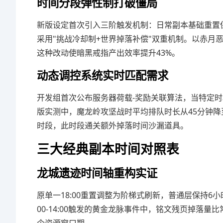
时间分段弹性制打破僵局
新版设定首次引入三阶触发机制：日常副本基础重置保持每
采用"挑战冷却制+世界掉落补偿"双重机制。以赤月
这种改动使暗黑戒指产出效率提升43%。
动态调控系统实时匹配需求
开发组首次公布服务器荷载-奖励关联算法，当特定时
版实测中，魔龙岭攻坚战时平均排队时长从45分钟降至
时段，此时段通关额外掉落时间沙漏道具。
三大经典副本时间对照表
龙城遗迹时间轴重构实证
原单一18:00重置调整为阶梯式刷新，普通层保持6
00-14:00触发的黄金龙脉事件中，铭文残页掉落量比常规