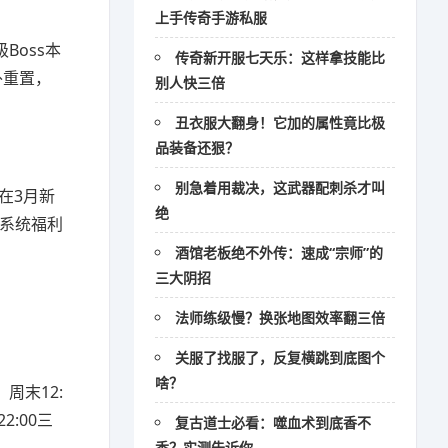
上手传奇手游私服
Boss本
传奇新开服七天乐：这样拿技能比
外重置，
别人快三倍
丑衣服大翻身！它加的属性竟比极
品装备还狠？
别急着用裁决，这武器配刺杀才叫
在3月新
绝
的系统福利
酒馆老板绝不外传：速成“宗师”的
三大阴招
法师练级慢？换张地图效率翻三倍
关服了找服了，反复横跳到底图个
啥？
周末12:
2:00三
复古道士必看：噬血术到底香不
香？实测告诉你