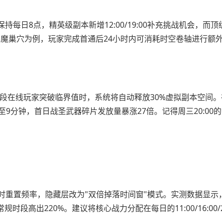
日8点，精英级副本新增12:00/19:00补充挑战机会，而顶级
恶魔巢穴为例，玩家完成首通后24小时内可消耗时空卷轴进行额
段在线玩家突破临界值时，系统将自动释放30%虚拟副本空间。
9分钟，首日战圣武器碎片发放量暴涨27倍。记得周三20:00
小时重置频率，隐藏层改为"双倍掉落时间窗"模式。实测数据显示，
时段高出220%。建议将核心战力分配在每日的11:00/16:00/2