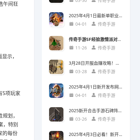
03-30
传奇手游
选午间狂
2025年4月1日最新单职业传奇手游《苍天火龙》20级法师地图攻略！
04-01
传奇手游
传奇手游SF经验激情派对参加门槛解析：入门攻略+亮点玩法
11-26
传奇手游
面显示，
3月28日开服血赚攻略！手游新开服中草药店隐藏任务，首日炼丹赚20万铜币
03-28
传奇手游
2025年4月1日新开发布网首发！《沉默三金》手游实测：三小时从萌新到沙城主
有5项玩家
04-01
传奇手游
2025新开合击手游石碑阵通关攻略：五大必备条件实测解析
性规划，
03-26
传奇手游
案，特别
家的每份
2025年4月3日必看！新开复古传奇烤火全解：你以为只是回血？