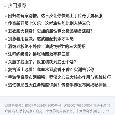
热门推荐
回归老玩家别懵，这三步让你快速上手传奇手游私服
传奇新开服七天乐：这样拿技能比别人快三倍
丑衣服大翻身！它加的属性竟比极品装备还狠？
别急着用裁决，这武器配刺杀才叫绝
酒馆老板绝不外传：速成“宗师”的三大阴招
法师练级慢？换张地图效率翻三倍
关服了找服了，反复横跳到底图个啥？
复古道士必看：噬血术到底香不香？实测告诉你
手游传奇发布网揭秘：罗汉之心三大核心作用与实战技巧
追忆镖局五大任务难度详解！传奇手游发布网揭秘押运技巧
网站备案号：
豫ICP备2024043600号-4
客服QQ:768650807
传奇手游门
户网站-让手机玩家开启另一个世界的真实平台，十大传奇手游门户，公