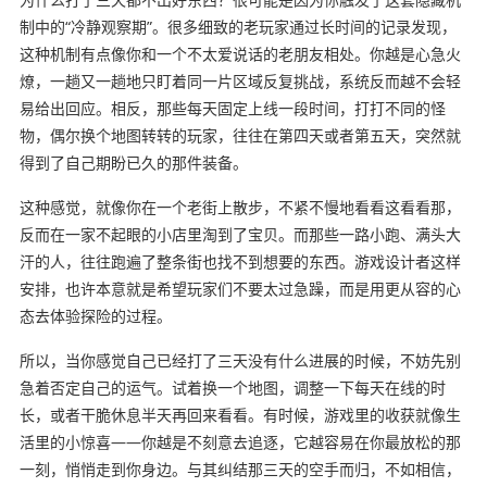
制中的“冷静观察期”。很多细致的老玩家通过长时间的记录发现，
这种机制有点像你和一个不太爱说话的老朋友相处。你越是心急火
燎，一趟又一趟地只盯着同一片区域反复挑战，系统反而越不会轻
易给出回应。相反，那些每天固定上线一段时间，打打不同的怪
物，偶尔换个地图转转的玩家，往往在第四天或者第五天，突然就
得到了自己期盼已久的那件装备。
这种感觉，就像你在一个老街上散步，不紧不慢地看看这看看那，
反而在一家不起眼的小店里淘到了宝贝。而那些一路小跑、满头大
汗的人，往往跑遍了整条街也找不到想要的东西。游戏设计者这样
安排，也许本意就是希望玩家们不要太过急躁，而是用更从容的心
态去体验探险的过程。
所以，当你感觉自己已经打了三天没有什么进展的时候，不妨先别
急着否定自己的运气。试着换一个地图，调整一下每天在线的时
长，或者干脆休息半天再回来看看。有时候，游戏里的收获就像生
活里的小惊喜——你越是不刻意去追逐，它越容易在你最放松的那
一刻，悄悄走到你身边。与其纠结那三天的空手而归，不如相信，