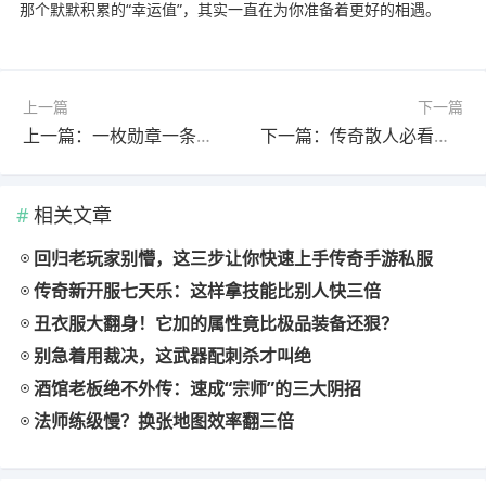
那个默默积累的“幸运值”，其实一直在为你准备着更好的相遇。
上一篇
下一篇
上一篇：一枚勋章一条路 玛法大陆原来是这样走通的
下一篇：传奇散人必看：利用地形单挑大BOSS，这3个点位多数人不知道
相关文章
回归老玩家别懵，这三步让你快速上手传奇手游私服
传奇新开服七天乐：这样拿技能比别人快三倍
丑衣服大翻身！它加的属性竟比极品装备还狠？
别急着用裁决，这武器配刺杀才叫绝
酒馆老板绝不外传：速成“宗师”的三大阴招
法师练级慢？换张地图效率翻三倍