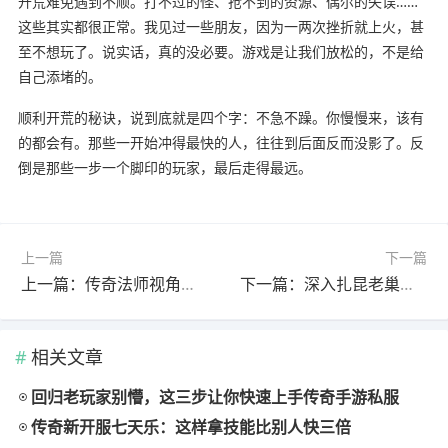
开荒难免遇到不顺。打不过的怪、抢不到的资源、偶尔的失误……
这些其实都很正常。我见过一些朋友，因为一两次挫折就上火，甚
至不想玩了。说实话，真的没必要。游戏是让我们放松的，不是给
自己添堵的。
顺利开荒的秘诀，说到底就是四个字：不急不躁。你慢慢来，该有
的都会有。那些一开始冲得最快的人，往往到后面反而没影了。反
倒是那些一步一个脚印的玩家，最后走得最远。
上一篇
下一篇
上一篇：传奇法师视角怎么拉？爆发节奏这样练就对了
下一篇：深入扎昆老巢，找回遗失的神器
相关文章
回归老玩家别懵，这三步让你快速上手传奇手游私服
传奇新开服七天乐：这样拿技能比别人快三倍