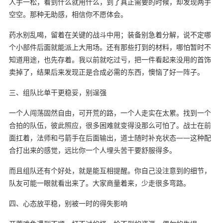
人手一松，看到什么就用什么，到了真正需要的时候，却发现两手
空空。那种无助感，相信你不愿体会。
药水别乱喝，留着在关键的战斗中用；装备别急着分解，说不定哪
个小部件后面就能派上大用场。还有那些打到的材料，哪怕暂时不
知道用途，也先存着。我以前就吃过亏，把一件看起来没用的首饰
卖掉了，结果后来发现正是合成必需的东西，懊恼了好一阵子。
三、组队比单干更稳妥，别逞强
一个人闯荡固然自由，可开荒的路，一个人走实在太累。找到一个
合拍的队伍，彼此照应，很多困难就变得没那么可怕了。战士在前
面扛着，法师和弓箭手在后面输出，道士随时补充状态——这种配
合打出来的感觉，远比你一个人埋头苦干要舒服得多。
而且组队还有个好处，就是能互相提醒。你自己没注意到的细节，
队友可能一眼就看出来了。大家商量着来，少走很多弯路。
四、心态放平稳，别被一时的得失影响