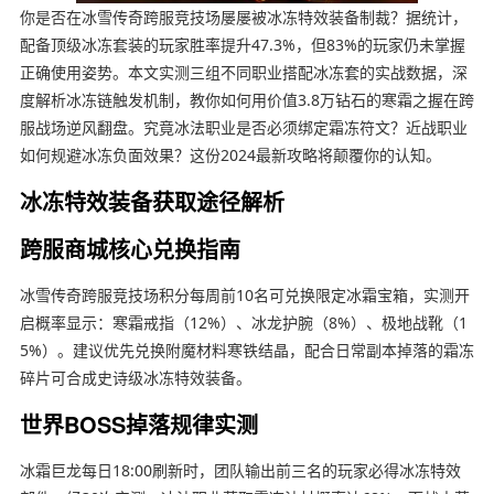
你是否在冰雪传奇跨服竞技场屡屡被冰冻特效装备制裁？据统计，
配备顶级冰冻套装的玩家胜率提升47.3%，但83%的玩家仍未掌握
正确使用姿势。本文实测三组不同职业搭配冰冻套的实战数据，深
度解析冰冻链触发机制，教你如何用价值3.8万钻石的寒霜之握在跨
服战场逆风翻盘。究竟冰法职业是否必须绑定霜冻符文？近战职业
如何规避冰冻负面效果？这份2024最新攻略将颠覆你的认知。
冰冻特效装备获取途径解析
跨服商城核心兑换指南
冰雪传奇跨服竞技场积分每周前10名可兑换限定冰霜宝箱，实测开
启概率显示：寒霜戒指（12%）、冰龙护腕（8%）、极地战靴（1
5%）。建议优先兑换附魔材料寒铁结晶，配合日常副本掉落的霜冻
碎片可合成史诗级冰冻特效装备。
世界BOSS掉落规律实测
冰霜巨龙每日18:00刷新时，团队输出前三名的玩家必得冰冻特效