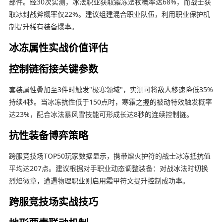
部件。经30次实测，冰法职业获取霜冻法杖概率达68%，而战士获
取冰封战斧概率仅22%。建议组建混合职业队伍，利用职业保护机
制提升稀有装备爆率。
冰冻属性实战价值评估
控制链衔接关键参数
套装属性叠加至3件时触发"极寒领域"，实测可将敌人移速降低35%
持续4秒。当冰冻抗性低于150点时，寒霜之握的被动特效触发概率
达23%，配合冰法暴风雪技能可形成长达8秒的连续控制链。
抗性装备博弈策略
跨服竞技场TOP50玩家数据显示，携带熔火护符的战士冰冻抵抗值
平均达207点。建议根据对手职业动态调整装备：对战冰法时切换
烈焰徽章，遭遇物理职业则启用霜甲符文提升控制成功率。
跨服竞技场实战技巧