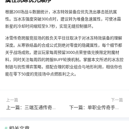
根据200场战斗数据统计，冰冻特效装备应优先洗出暴击抵抗属
性。当冰冻强度突破300点时，建议转为堆叠急速属性，可使冰霜
新星的冷却时间缩短至9.7秒，实现无缝控制循环。
冰雪传奇跨服竞技场的胜负天平往往取决于对冰冻特效装备的理解
深度。从寒铁结晶的合成公式到绝对零度的隐藏属性，每个细节都
关乎战场成败。建议玩家每周预留3000点荣誉值兑换限定附魔材
料，同时关注每周四的跨服BUFF轮换机制。掌握本文所述的冰冻控
制链与抗性博弈策略，搭配合理的职业组合与地形利用，相信你也
能在零下50度的竞技场中点燃胜利之火。
上一篇
下一篇
上一篇：三端互通传奇手游网推荐：5月新服限时BOSS刷新时间表
下一篇：单职业传奇手游装备进阶路线：新服首周武器强化优先级
相关文章