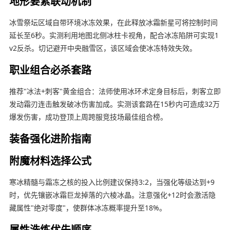
地形要素联动机制
冰雪祭坛区域自带环境冰冻效果，在此释放冰霜新星可将控制时间
延长至6秒。实测利用地图北侧冰柱卡视角，配合冰冻陷阱可实现1
v2反杀。切记避开中央融雪区，该区域会使冰冻特效失效。
职业组合必杀套路
推荐"冰法+刺客"黄金组合：法师使用冰环术定身目标后，刺客立即
发动霜刃连击触发破冰伤害加成。实测该套路在15秒内可造成32万
爆发伤害，成功登顶上周跨服竞技场最佳组合榜。
装备强化进阶指南
附魔材料选择公式
寒冰精髓与霜冻之核的投入比例建议保持3:2，当强化等级达到+9
时，优先镶嵌冰霜巨龙掉落的六棱冰晶。注意强化+12时会激活隐
藏属性"绝对零度"，使群体冰冻概率提升至18%。
属性洗练优先顺序