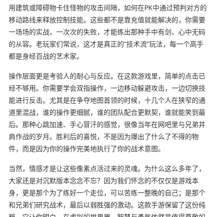
用建筑或障碍物卡住怪物的攻击间隔，如何在PK中通过预判对方的
移动路线来释放控制技能。这些都不是靠充值就能解决的，你需要
一场场的实战，一次次的失败，才能练出那种手中有剑、心中无码
的从容。老玩家们常说，这才是真正的“技术流”玩法，每一个高手
都是身经百战的艺术家。
操作层面更是考验人的耐心与反应。在这款游戏里，简单的点击已
经不够用。你需要学会双指操作，一边移动躲避攻击，一边切换技
能进行反击。尤其是在争夺地图首领的时候，十几个人在狭窄的通
道里混战，谁的操作更细腻，谁的团队配合更默契，谁就能笑到最
后。那种心跳加速、手心冒汗的感觉，很像当年在网吧里与兄弟并
肩作战的岁月。胜利后的喜悦，不是因为爆出了什么了不得的物
件，而是因为你的操作完美地执行了你的战术意图。
当然，情感才是让这些像素点活过来的灵魂。为什么这么多年了，
大家还是对沉默版本念念不忘？因为我们怀念的不仅仅是游戏本
身，更是那个为了练好一个走位，可以苦练一整晚的自己；是那个
和兄弟们研究战术，最后以弱胜强的激动。这款手游保留了这份纯
粹，它让你明白，在虚拟的世界里，智慧与勇气依然是值得尊敬的