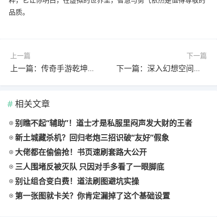
品质。
上一篇
下一篇
上一篇：传奇手游乾坤腰带深度解析：属性与实战效果的全面考量
下一篇：深入幻想空间站，迎战那些独一无二的副本统领
相关文章
别瞧不起“辅助”！道士才是私服里闷声发大财的王者
新土城藏杀机？回归老炮三招识破“友好”假象
大佬都在偷偷抢！书页速刷套路大公开
三人围堵反被灭队 只因对手多看了一眼脚底
别让组合变白费！道法刷图避坑实操
第一张图就卡关？你肯定漏掉了这个基础设置