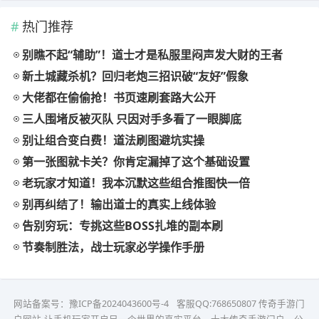
热门推荐
别瞧不起“辅助”！道士才是私服里闷声发大财的王者
新土城藏杀机？回归老炮三招识破“友好”假象
大佬都在偷偷抢！书页速刷套路大公开
三人围堵反被灭队 只因对手多看了一眼脚底
别让组合变白费！道法刷图避坑实操
第一张图就卡关？你肯定漏掉了这个基础设置
老玩家才知道！我本沉默这些组合推图快一倍
别再纠结了！输出道士的真实上线体验
告别穷玩：专挑这些BOSS扎堆的副本刷
节奏制胜法，战士玩家必学操作手册
网站备案号：
豫ICP备2024043600号-4
客服QQ:768650807
传奇手游门