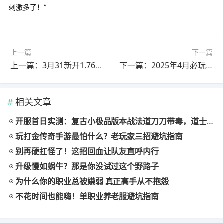
刺激多了！”
上一篇
下一篇
上一篇：3月31新开1.76小极品传奇！《圣战屠龙》爆率实测+职业推荐指南
下一篇：2025年4月必玩！〈东方沉默〉首测评测：老传奇玩家的“沉默”新体验
相关文章
开服首日实测：复古小极品版本战法道刀刀带毒，道士宝宝猛到离谱
玩打金传奇手游最怕什么？老玩家三招避坑指南
别再硬扛怪了！这招回血让队友直呼内行
升级慢如蜗牛？那是你没试过这个野路子
为什么你的职业总被嫌弱 真正高手从不抱怨
不花时间也能嗨！单职业养老服避坑指南