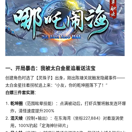
一、开局暴击：我被太白金星追着送法宝
创建角色时选了【灵珠子】出身，刚出陈塘关就触发隐藏事件——
太白金星拄着拐杖追上来：“小友，你的乾坤圈落下了！”
白嫖三件套实测
：
乾坤圈
（范围眩晕技能）：点满被动后，打虾兵蟹将触发连环爆
炸，清怪速度提升200%
混天绫
（控制+输出）：在东海湾（坐标227,884）对着漩涡使
用，100%钓起「定海神针碎片」