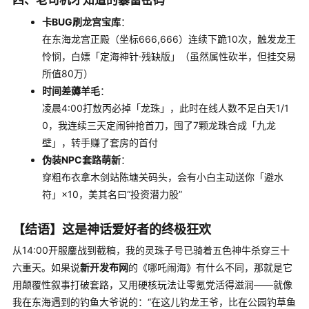
四、老司机才知道的暴富密码
卡BUG刷龙宫宝库
：
在东海龙宫正殿（坐标666,666）连续下跪10次，触发龙王
怜悯，白嫖「定海神针·残缺版」（虽然属性砍半，但挂交易
所值80万）
时间差薅羊毛
：
凌晨4:00打敖丙必掉「龙珠」，此时在线人数不足白天1/1
0，我连续三天定闹钟抢首刀，囤了7颗龙珠合成「九龙
壁」，转手赚了套房的首付
伪装NPC套路萌新
：
穿粗布衣拿木剑站陈塘关码头，会有小白主动送你「避水
符」×10，美其名曰“投资潜力股”
【结语】这是神话爱好者的终极狂欢
从14:00开服鏖战到截稿，我的灵珠子号已骑着五色神牛杀穿三十
六重天。如果说
新开发布网
的《哪吒闹海》有什么不同，那就是它
用颠覆性叙事打破套路，又用硬核玩法让零氪党活得滋润——就像
我在东海遇到的钓鱼大爷说的：“在这儿钓龙王爷，比在公园钓草鱼