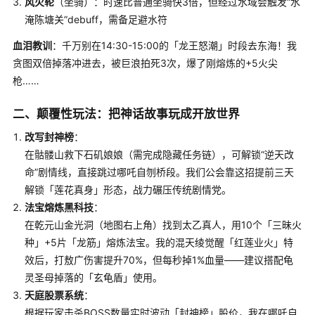
风火轮
（坐骑）：时速比普通坐骑快3倍，但经过水域会触发“水
淹陈塘关”debuff，需备足避水符
血泪教训
：千万别在14:30-15:00的「龙王怒潮」时段去东海！我
贪图双倍掉落冲进去，被巨浪拍死3次，爆了刚熔炼的+5火尖
枪……
二、颠覆性玩法：把神话故事玩成开放世界
改写封神榜
：
在骷髅山救下石矶娘娘（需完成隐藏任务链），可解锁“逆天改
命”剧情线，直接跳过哪吒自刎桥段。我们公会靠这招提前三天
解锁「莲花真身」形态，战力碾压传统剧情党。
法宝熔炼黑科技
：
在乾元山金光洞（地图右上角）找到太乙真人，用10个「三昧火
种」+5片「龙筋」熔炼法宝。我的混天绫觉醒「红莲业火」特
效后，打敖广伤害提升70%，但每秒掉1%血量——建议搭配龟
灵圣母掉落的「玄龟盾」使用。
天庭股票系统
：
根据玩家击杀BOSS数量实时波动「封神榜」股价，我在哪吒自