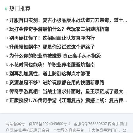
热门推荐
开服首日实测：复古小极品版本战法道刀刀带毒，道士宝宝猛到离谱
玩打金传奇手游最怕什么？老玩家三招避坑指南
别再硬扛怪了！这招回血让队友直呼内行
升级慢如蜗牛？那是你没试过这个野路子
为什么你的职业总被嫌弱 真正高手从不抱怨
不花时间也能嗨！单职业养老服避坑指南
别再乱加属性，道士防御这样点才够硬
资源总是不够？进阶玩家都在用的找图新思路
传奇手游真相：当战士追求排面时，星王项链成了最大的讽刺
正版授权1.76传奇手游《江南复古》震撼上线：复古传奇品牌大服来袭！
网站备案号：
豫ICP备2024043600号-4
客服QQ:768650807
传奇手游门
户网站-让手机玩家开启另一个世界的真实平台，十大传奇手游门户，公