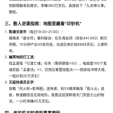
刎剧情触发前做空，净赚380万灵石，直接拍下「九龙神火罩」
图纸。
三、散人逆袭指南：地图里藏着“印钞机”
陈塘关夜市
（每日19:00-21:00）：
摆摊卖「避水符」暴利秘诀：在东海岩洞（坐标441,992）刷贝
壳精，10分钟产出30张符纸，合成后单价挂8888灵石，土豪秒
收。
幽冥地府打工流
：
找孟婆接「引渡亡魂」任务（需阴德值>50），每超度100个鬼
魂奖励「孟婆汤」×1，饮用后重置技能点——倒卖给冲榜大佬，
一瓶炒到20万灵石！
天庭快递员玄学
：
穿戴「风火轮+乾坤圈」送快递，有5%概率触发「筋斗云」皮
肤，移速翻倍且无视地形。我靠这招垄断南天门到昆仑山的物
流，一小时净赚45万灵石。