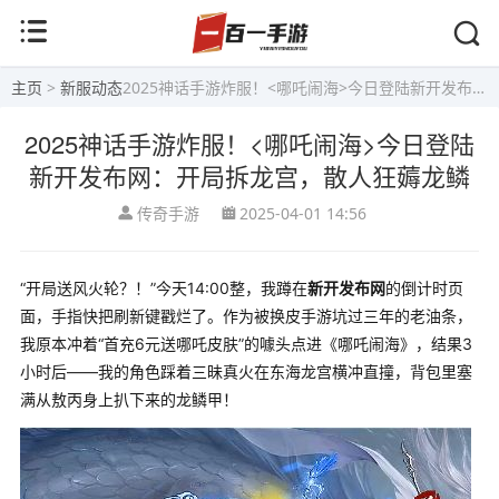
主页
>
新服动态
2025神话手游炸服！<哪吒闹海>今日登陆新开发布网：开局拆龙宫，散人狂薅龙鳞
2025神话手游炸服！<哪吒闹海>今日登陆
新开发布网：开局拆龙宫，散人狂薅龙鳞
传奇手游
2025-04-01 14:56
“开局送风火轮？！”今天14:00整，我蹲在
新开发布网
的倒计时页
面，手指快把刷新键戳烂了。作为被换皮手游坑过三年的老油条，
我原本冲着“首充6元送哪吒皮肤”的噱头点进《哪吒闹海》，结果3
小时后——我的角色踩着三昧真火在东海龙宫横冲直撞，背包里塞
满从敖丙身上扒下来的龙鳞甲！