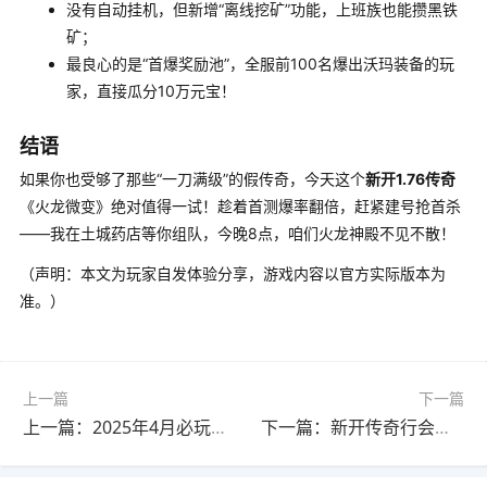
没有自动挂机，但新增“离线挖矿”功能，上班族也能攒黑铁
矿；
最良心的是“首爆奖励池”，全服前100名爆出沃玛装备的玩
家，直接瓜分10万元宝！
结语
如果你也受够了那些“一刀满级”的假传奇，今天这个
新开1.76传奇
《火龙微变》绝对值得一试！趁着首测爆率翻倍，赶紧建号抢首杀
——我在土城药店等你组队，今晚8点，咱们火龙神殿不见不散！
（声明：本文为玩家自发体验分享，游戏内容以官方实际版本为
准。）
上一篇
下一篇
上一篇：2025年4月必玩！〈东方沉默〉首测评测：老传奇玩家的“沉默”新体验
下一篇：新开传奇行会争霸指南：沙城攻防战十大战术布局解析