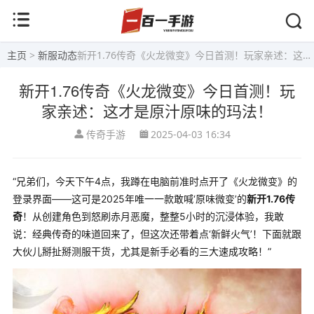
主页
>
新服动态
新开1.76传奇《火龙微变》今日首测！玩家亲述：这才是原汁原味的玛法！
新开1.76传奇《火龙微变》今日首测！玩
家亲述：这才是原汁原味的玛法！
传奇手游
2025-04-03 16:34
“兄弟们，今天下午4点，我蹲在电脑前准时点开了《火龙微变》的
登录界面——这可是2025年唯一一款敢喊‘原味微变’的
新开1.76传
奇
！从创建角色到怒刷赤月恶魔，整整5小时的沉浸体验，我敢
说：经典传奇的味道回来了，但这次还带着点‘新鲜火气’！下面就跟
大伙儿掰扯掰测服干货，尤其是新手必看的三大速成攻略！”