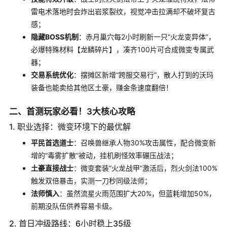
雷电术落地时会炸出岩浆裂纹，视觉冲击拉满却不破坏复古
感；
隐藏BOSS机制
：赤月巢穴每2小时刷新一只“火龙变异体”，
必爆特殊材料【龙鳞碎片】，凑齐100片可合成微变专属武
器；
交易系统优化
：摆摊区新增“跨服交易行”，散人打到的沃玛
装备也能卖给其他区土豪，赚金条速度翻倍！
二、首测玩家必看！3大核心攻略
1. 职业选择：微变环境下的最优解
平民首选道士
：召唤兽继承人物30%攻击属性，配合微变新
增的“毒雾扩散”被动，挂机刷怪效率碾压战法；
土豪直接战士
：微变套装“火龙战甲”激活后，烈火剑法100%
触发双倍暴击，实测一刀秒同级法师；
法师慎入
：虽然流星火雨范围扩大20%，但蓝耗增加50%，
前期没队伍供养容易卡级。
2. 首日冲级路线：6小时稳上35级