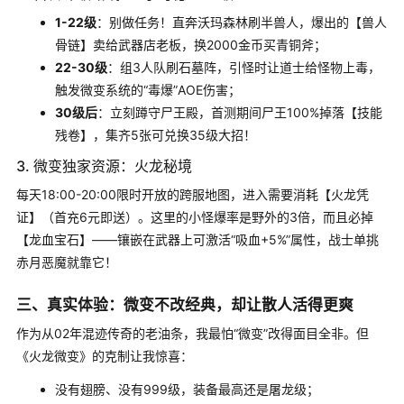
1-22级
：别做任务！直奔沃玛森林刷半兽人，爆出的【兽人
骨链】卖给武器店老板，换2000金币买青铜斧；
22-30级
：组3人队刷石墓阵，引怪时让道士给怪物上毒，
触发微变系统的“毒爆”AOE伤害；
30级后
：立刻蹲守尸王殿，首测期间尸王100%掉落【技能
残卷】，集齐5张可兑换35级大招！
3. 微变独家资源：火龙秘境
每天18:00-20:00限时开放的跨服地图，进入需要消耗【火龙凭
证】（首充6元即送）。这里的小怪爆率是野外的3倍，而且必掉
【龙血宝石】——镶嵌在武器上可激活“吸血+5%”属性，战士单挑
赤月恶魔就靠它！
三、真实体验：微变不改经典，却让散人活得更爽
作为从02年混迹传奇的老油条，我最怕“微变”改得面目全非。但
《火龙微变》的克制让我惊喜：
没有翅膀、没有999级，装备最高还是屠龙级；