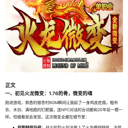
正文
一、初见火龙微变：1.76的骨，微变的魂
刚进游戏，熟悉的银杏村BGM瞬间让我起了一身鸡皮疙瘩。粗布
衣、木剑、满地跑的钉耙猫，连NPC对话的台词都和20年前一模一
样。但细看就会发现，这次微变全藏在细节里：
技能特效升级
：战士的烈火剑法带上了火龙缠绕特效，法师