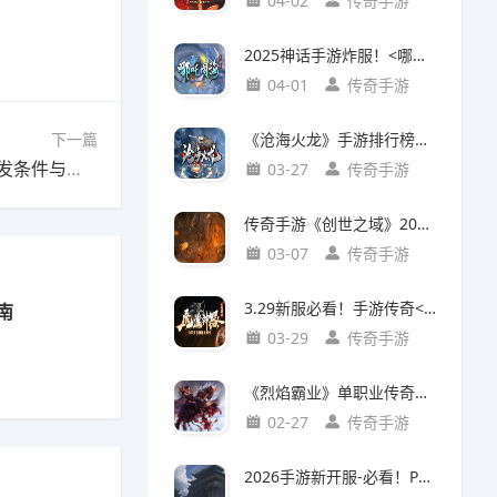
04-02
传奇手游
2025神话手游炸服！<哪吒闹海>今日登陆新开发布网：开局拆龙宫，散人狂薅龙鳞
04-01
传奇手游
《沧海火龙》手游排行榜第二深度评测：3月新服爆火之谜
下一篇
下一篇：新开传奇合击技能详解：双人组合技触发条件与伤害系数
03-27
传奇手游
传奇手游《创世之域》2026新服震撼来袭 预约领绝版坐骑
03-07
传奇手游
3.29新服必看！手游传奇<魔道神器>实测：魔武双修+隐藏BOSS一锅端
南
03-29
传奇手游
《烈焰霸业》单职业传奇首服3月2日提前开服！全新冒险等你开启
02-27
传奇手游
2026手游新开服-必看！PK红名惩罚机制全解析，装备保护有妙招