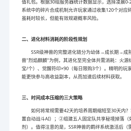
值礼包。根据30组服务器统计数据显示，选择凌晨0-
系统中的碎片合成机制允许玩家通过收集120个对应
虽耗时较长，但能有效规避概率风险。
二、进化材料消耗的阶段性规划
SSR级神兽的完整进化链分为幼体→成长期→
兽"烈焰麒麟"为例，其进化至完全体共需消耗：火源结
宝/个）、觉醒符印×90（每日限购3个）。精明的
能更快参与高收益副本，从而加速后续材料获取。
三、时间成本压缩的三大策略
如何将常规需要42天的培养周期缩短至30天内
置自动战斗AI）；②组建五人固定队共享秘境掉落（
剂）。值得注意的是，SSR神兽的羁绊系统激活后（