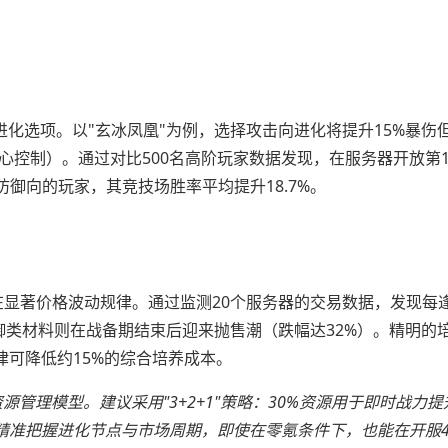
进化选项。以"玄冰凤凰"为例，选择攻击向进化将提升15%暴伤
心控制）。通过对比500名高阶玩家数据发现，在服务器开放第1
御向的玩家，其竞技场胜率平均提升18.7%。
存在显著价格波动规律。通过监测20个服务器的交易数据，发现每
防御类材料则在战备期结束后迎来抛售潮（跌幅达32%）。精明的
律可降低约15%的综合培养成本。
管理模型。建议采用"3+2+1"策略：30%资源用于即时战力提
精准把握进化节点与市场周期，即使在零氪条件下，也能在开服4