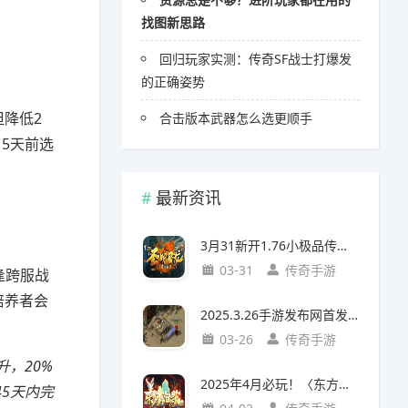
找图新思路
回归玩家实测：传奇SF战士打爆发
的正确姿势
但降低2
合击版本武器怎么选更顺手
5天前选
最新资讯
3月31新开1.76小极品传奇！《圣战屠龙》爆率实测+职业推荐指南
03-31
传奇手游
逢跨服战
培养者会
2025.3.26手游发布网首发：复古传奇经典版本今日原味回归！
03-26
传奇手游
升，20%
2025年4月必玩！〈东方沉默〉首测评测：老传奇玩家的“沉默”新体验
5天内完