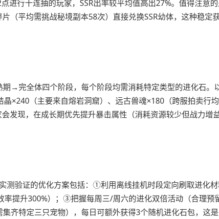
2点进行十连抽的玩家，SSR出率较平均值高出27%。值得注意
碎片（平均需挑战秘境副本58次）直接兑换SSR幼体，这种稳定
成熟期→完全体四个阶段，每个阶段均需消耗特定类型的进化石。
晶×240（主要来自熔岩洞窟）、远古兽魂×180（跨服拍卖行均
玩家会发现，在成长期优先提升暴击属性（消耗资源较少但战力增
？实测验证的优化方案包括：①利用离线挂机时段定向刷取进化
效率提升300%）；③把握每周三/周六的进化双倍活动（合理预
需集齐特定三只宠物），每日可额外获得3个随机进化石包，这