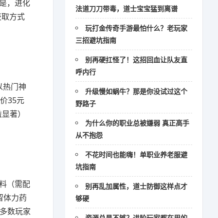
的是，进化
法道刀刀带毒，道士宝宝猛到离谱
获取方式
玩打金传奇手游最怕什么？老玩家
三招避坑指南
别再硬扛怪了！这招回血让队友直
呼内行
以热门神
升级慢如蜗牛？那是你没试过这个
价35元
野路子
益显著）
为什么你的职业总被嫌弱 真正高手
从不抱怨
不花时间也能嗨！单职业养老服避
坑指南
材料（需配
别再乱加属性，道士防御这样点才
留体力药
够硬
是多数玩家
资源总是不够？进阶玩家都在用的