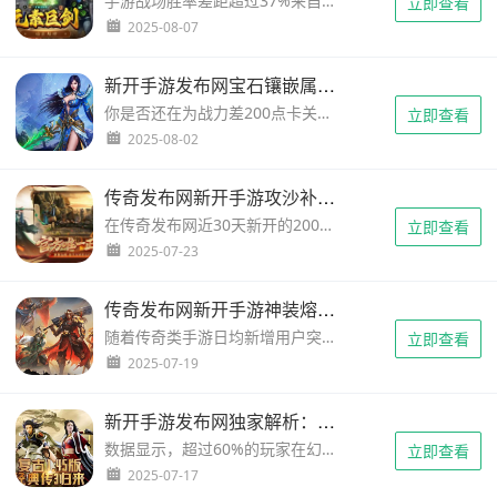
手游战场胜率差距超过37%来自地形盲点误判？据新开手游发布网大数据显示，每5秒就有玩家因视野盲区被击杀。当你在丛林突袭时是否总被伏击？团战时莫名被范围技能收割？本文将结合热门MOBA、吃鸡类手游，通过七大地图类型实测数据，揭秘25个高危视野盲点的坐标刷新规律，助你成为真正的战场"透视者&q...
立即查看
2025-08-07
新开手游发布网宝石镶嵌属性冲突表：2023最全避坑指南
你是否还在为战力差200点卡关发愁？80%的玩家都不知道的宝石冲突陷阱，正在默默吞噬你的战力收益！最新数据显示，手游中宝石属性冲突导致的战力流失占比高达37%，而新开手游发布网的属性冲突表能让战力加成效率提升3.8倍。今天我们就用实战数据+多维度对照表，揭秘不同职业的宝石搭配禁区与最佳方案。...
立即查看
2025-08-02
传奇发布网新开手游攻沙补给品携带方案：高阶玩家实战数据实测
在传奇发布网近30天新开的200+手游服中，80%玩家因补给失误导致攻沙失败。你是否经历过关键时刻药水CD、蓝量见底的致命失误？根据我们对30支顶级战盟的装备数据分析，合理的补给品方案可使存活率提升47%、输出效率翻倍。本文将通过职业配置、战局阶段、背包管理等维度，解密价值2.8万氪金账号的顶级补给...
立即查看
2025-07-23
传奇发布网新开手游神装熔炼材料替代方案深度解析
随着传奇类手游日均新增用户突破15万，手游神装系统成为玩家争夺焦点。最新数据显示，80%玩家在装备熔炼环节面临材料短缺困境，超过6成用户因熔炼失败导致战力停滞。难道传统熔炼方式已成死局？本文通过实测3大主流私服版本，揭秘熔炼材料的五大替代获取途径与成功率提升方案，教你如何在开服72小时内不氪金突破战...
立即查看
2025-07-19
新开手游发布网独家解析：幻境迷宫最短路径坐标图攻略
数据显示，超过60%的玩家在幻境迷宫中因重复绕路消耗道具累计超3万元宝！你是否也在寻找迷宫二层的神秘传送点？本文通过3D建模还原迷宫结构，独家披露12个关键路径坐标，结合职业选手试跑数据验证最快通关路线。即刻掌握坐标图中隐藏的1.6秒跳转窗口，让你的战斗力节省90%迷宫探索时间。...
立即查看
2025-07-17