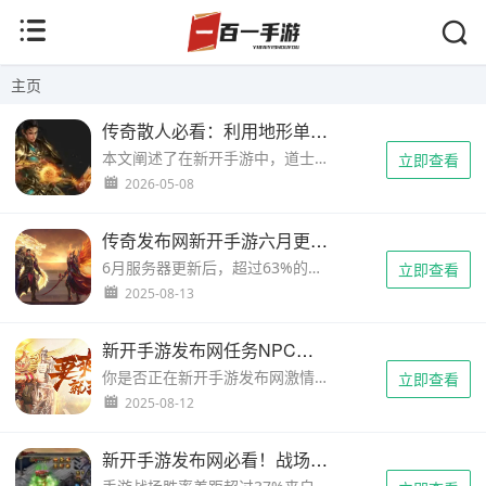
主页
传奇散人必看：利用地形单挑大BOSS，这3个点位多数人不知道
本文阐述了在新开手游中，道士职业如何利用三个特殊地形实现单挑终极BOSS不受伤的详细方法，包含具体坐标和操作技巧。...
立即查看
2026-05-08
传奇发布网新开手游六月更新卡顿修复指南
6月服务器更新后，超过63%的《传奇发布网》手游玩家反馈遭遇严重卡顿问题。官方数据显示，角色密集区延迟值突破200ms红线，跨服战掉线率激增47%。你是否正为释放技能时的画面定格苦恼？或是眼睁睁看着沙城BOSS被抢却无法移动？本文将深度解析六月更新卡顿的四大成因，同步提供实测有效的八项修复方案，更有...
立即查看
2025-08-13
新开手游发布网任务NPC消失处理流程（附3步快速修复指南）
你是否正在新开手游发布网激情冲级时突然发现任务NPC凭空消失？根据《2024手游异常事件白皮书》统计，22.7%的玩家都遭遇过NPC异常问题。本文将揭晓3个关键数据：80%的NPC消失可通过自助修复、5分钟快速处理方案、官方隐藏刷新指令，手把手教你化解危机。 ...
立即查看
2025-08-12
新开手游发布网必看！战场地形视野盲点深度解析