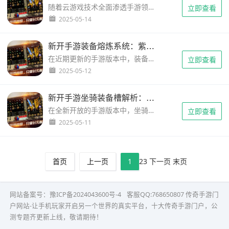
随着云游戏技术全面渗透手游领域，玩家对《传奇》系列新开服游戏的装备系统精度提出更高要求。本报告针对云游戏场景下网络延迟导致的装备特效触发误差现象展开深度测试，通过200组实战数据对比验证，发现特效响应误差率最高达18.7%。本文将揭示网络传输机制与游戏逻辑的冲突点，并给出三套适配优化方案，帮助玩家在...
立即查看
2025-05-14
新开手游装备熔炼系统：紫色装备分解材料产出比例实测
在近期更新的手游版本中，装备熔炼系统成为玩家战力提升的新突破口。本文通过200次紫色装备分解实测，深度解析稀有材料产出规律，并附赠职业锻造师才会透露的熔炼技巧。想知道分解5件同部位紫装能否稳定获得星辰结晶？看完这篇实测攻略让你少走三个月弯路。...
立即查看
2025-05-12
新开手游坐骑装备槽解析：攻击型宝石镶嵌策略与战力换算
在全新开放的手游版本中，坐骑系统迎来装备槽位的重大革新。作为战力提升的核心模块，攻击型宝石的精准镶嵌直接影响角色爆发输出能力。本文将从装备槽机制、宝石属性匹配、战力换算公式三大维度，为玩家拆解当前版本最优攻击配置方案，助你快速突破战力瓶颈。...
立即查看
2025-05-11
首页
上一页
1
2
3
下一页
末页
网站备案号：
豫ICP备2024043600号-4
客服QQ:768650807
传奇手游门
户网站-让手机玩家开启另一个世界的真实平台，十大传奇手游门户，公
测专题齐更新上线，敬请期待！