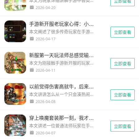
本文为玩家详细讲解手游中各类boss的神奇掉落规律，帮助大家轻松获取装备，快速提升角色实力。...
立即查看
2026-04-20
手游新开服老玩家心得：小飞鞋随身带，随机卷轴别忘买
本文阐述了很多传奇玩家在手游新开服里纠结有了小飞鞋还要不要留随机卷轴，本文用实战经验讲清楚两者的不同用法。...
立即查看
2026-04-17
新服第一天玩法师总感觉输出不够？可能是技能顺序没按对
本文为刚接触手游新开服的玩家提供法师职业的技能组合思路，从技能理解到实战顺序，用大白话讲清楚怎么按技能才顺手、不卡手，帮助你在新服开荒期更快找到手感。...
立即查看
2026-04-11
以前觉得伤害高就牛，后来才懂——谁掌控节奏谁才是老大
本文讲讲怎么从一个只会凑热闹补伤害的普通输出，变成真正能定场子的“战场定义者”。看完你就明白，玩输出不是为了刷数据，而是为了带节奏。...
立即查看
2026-04-08
穿上唤魔套装那一刻，我才知道法师还能这么玩
本文讲述一位普通法师玩家在手游新开服中获得唤魔套装后的真实体验，从被轻视到团队核心的逆袭故事，包含装备搭配、实战细节与情感变化。...
立即查看
2026-04-07