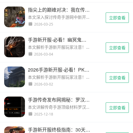
指尖上的巅峰对决：我在传奇手游网见证技能的艺术
本文深入探讨传奇手游网中新开服里的战斗艺术。通过生动的技能比拼细节，带您感受热血沸腾的对抗乐趣，体验真正的策略与操作。...
立即查看
2026-03-25
手游新开服-必看！幽冥鬼王隐藏任务刷新时间详解
本文解析手游新开服玩家注意！幽冥鬼王每周二、五、日刷新，掌握隐藏任务触发机制，轻松获取稀有资源！...
立即查看
2026-03-04
2026手游新开服-必看！PK红名惩罚机制全解析，装备保护有妙招
本文解析手游新开服玩家注意！本文用故事形式详解红名罪恶值清洗技巧与装备掉落保护策略，助你畅玩不踩坑。...
立即查看
2026-03-02
手游传奇发布网揭秘：罗汉之心三大核心作用与实战技巧
本文详解传奇手游顶级材料罗汉之心的三大核心作用：神兵淬炼、终极技能解封、市场硬通货，附赠获取攻略及跨服玩法技巧。手游传奇发布网权威指南，助你战力飙升！...
立即查看
2025-12-18
手游新开服终极指南：30天完整成长路线图