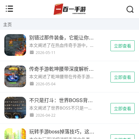
主页
别错过那件装备，它能让你的角色脱胎换骨
本文阐述了在热血传奇手游中，高级装备如何成为玩家突破瓶颈、实现跨越式发展的核心契机。通过真情实感的玩家故事和发布站常见的成长路径分析，带你理解“机会”的真正含义。...
立即查看
2026-05-11
传奇手游乾坤腰带深度解析：属性与实战效果的全面考量
本文阐述了乾坤腰带在传奇手游环境下的具体属性表现与实战优劣势，深入分析该装备对角色生存能力的提升细节，为玩家在新区成长阶段的装备搭配提供实用参考。...
立即查看
2026-05-04
不只是打斗：世界BOSS背后那份温暖的情怀与传承
本文阐述了世界BOSS不只是一个游戏目标，它承载着无数玩家的共同记忆与情感连接，成为数字时代独特的文化图腾。...
立即查看
2026-04-22
玩转手游boss掉落技巧，这份实用指南请收好