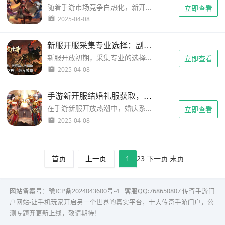
随着手游市场竞争白热化，新开服阶段已成为玩家建立优势的关键窗口期。本指南将系统解析开服前30天的完整成长路径，通过精准资源分配和策略性玩法规划，帮助玩家在等级追赶、战力提升、装备收集三大核心维度实现突破性成长。无论您是零氪党还是中R玩家，这份经过实战验证的路线图都将成为制霸新服的战略手册。...
立即查看
2025-04-08
新服开服采集专业选择：副职收益对比与市场策略解析
新服开放初期，采集专业的选择直接影响玩家经济收益与发展节奏。本文通过对比六大采集副职的市场需求、材料产出规律及投入回报周期，结合开服阶段特殊经济模型，为不同发展路线的玩家提供数据化决策支持。我们将重点解析矿脉勘探、草药学、剥皮术等核心采集技能的优劣势组合策略。...
立即查看
2025-04-08
手游新开服结婚礼服获取，限定时装解锁攻略-全维度方案解析
在手游新服开放热潮中，婚庆系统与限定服饰的获取成为玩家关注焦点。本文深度解析结婚礼服获取机制，揭秘限定时装解锁的六大核心策略，涵盖任务完成技巧、资源规划方案与跨服互动玩法，帮助玩家在开服黄金期高效获取稀有外观道具。...
立即查看
2025-04-08
首页
上一页
1
2
3
下一页
末页
网站备案号：
豫ICP备2024043600号-4
客服QQ:768650807
传奇手游门
户网站-让手机玩家开启另一个世界的真实平台，十大传奇手游门户，公
测专题齐更新上线，敬请期待！