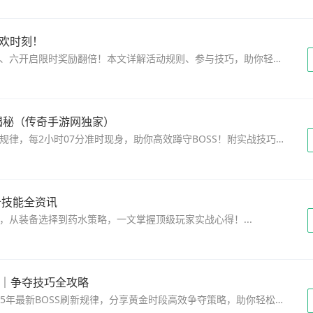
欢时刻！
本文解析传奇手游「攻城略地」活动每周二、四、六开启限时奖励翻倍！本文详解活动规则、参与技巧，助你轻松赢取稀有装备与资源，新手老手必看攻略！...
揭秘（传奇手游网独家）
本文解析传奇手游网独家实测揭秘魔龙教主刷新规律，每2小时07分准时现身，助你高效蹲守BOSS！附实战技巧与时间管理建议。...
备技能全资讯
从装备选择到药水策略，一文掌握顶级玩家实战心得！...
刻表｜争夺技巧全攻略
本文深度解析手游传奇-玩家必看！本文详解2025年最新BOSS刷新规律，分享黄金时段高效争夺策略，助你轻松收获珍稀装备。...