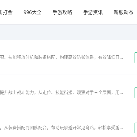
击打金
996大全
手游攻略
手游资讯
新服动态
本文阐述了手游传奇中道士职业如何通过属性分配、技能释放时机和装备搭配，构建高效防御体系，有效降低日常刷图和PK时的承伤压力。...
本文阐述了在手游传奇中如何通过掌握操作节奏提升战士战斗能力，从走位、技能衔接、观察对手三个层面，用大白话讲解实战中的核心技巧，帮助玩家在对抗中占据主动。...
本文阐述了在手游传奇中开荒阶段如何平稳起步，从装备搭配到团队配合，帮助玩家避开常见弯路，轻松享受游戏乐趣。...