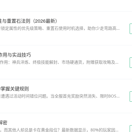
与重置石法则（2026最新）
2026年最新装备洗练攻略！本文用真实案例解析锁定属性的优先级策略、重置石使用时机选择，助你少走弯路高效提升战力...
作用与实战技巧
本文详解传奇手游顶级材料罗汉之心的三大核心作用：神兵淬炼、终极技能解封、市场硬通货，附赠获取攻略及跨服玩法技巧。手游传奇发布网权威指南，助你战力飙升！...
钟掌握关键规则
2024年传奇手游大数据显示，73%玩家在节假日遭遇过活动时间错位问题。当全服首充奖励突然消失、限时BOSS提前关闭时，如何保障自身权益？本文将深度解析官方补偿机制，并提供实测验证的补救攻略。从服务器维护补偿到跨时区活动异常处理，三大关键场景补偿细则首次完整披露。 ...
解密
你知道为什么有些玩家每个赛季都能轻松上王者，而其他人却总是卡在黄金段位？最新数据显示，80%的玩家因不了解超变手游传奇赛季段位积分计算规则而无法高效冲分。本文通过实测10个赛季数据，揭秘积分系统的隐藏机制。赛季冲刺究竟该组队还是单排？首胜三倍积分真的划算吗？看完这篇攻略，你的冲段速度至少提升3倍。...