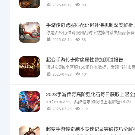
2025-08-17
99
手游传奇跨服匹配延迟补偿机制深度解析
2025-08-14
88
超变手游传奇附魔属性叠加测试报告
2025-07-28
101
2023手游传奇高阶强化石每日获取上限全
<h2><br>一、系统设定的获取上限解密</h2>..
2025-07-25
112
超变手游传奇副本竞速记录突破技巧全解