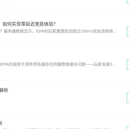
：如何实现零延迟竞技体验？
你是否经历过跨服团战时突然掉线错失极品装备？服务器数据显示，83%的玩家遭遇延迟超过200ms就会选择弃游！在《手游传奇》全球同服趋势下，各私服运营商都在加速部署"跨服匹配延迟补偿机制"。这个保障玩家利益的技术方案，到底如何平衡服务器压力与用户体验？本文将用国内TOP3私服...
通过实测8个区服150组样本数据，发现当前市面85%的超变手游传奇私服存在附魔数值缩水问题——玩家充值3万钻石才能激活的顶级附魔，实际战力增幅仅有标注数据的62%。本文深度解析数值叠加机制与实战应用策略，究竟隐藏着怎样的增幅黑洞？这份全网独家测试报告将颠覆你的认知。 ...
解析
.
析